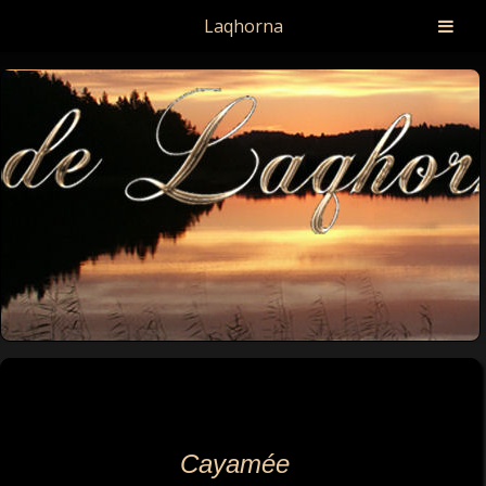
Laqhorna
Cayamée