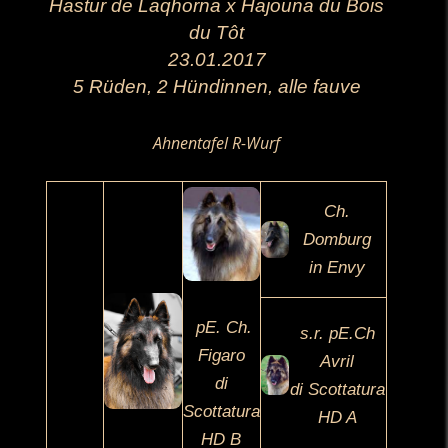
Hastur de Laqhorna x Hajouna du Bois
du Tôt
23.01.2017
5 Rüden, 2 Hündinnen, alle fauve
Ahnentafel R-Wurf
Ch.
Domburg
in Envy
pE. Ch.
s.r. pE.Ch
Figaro
Avril
di
di Scottatura
Scottatura
HD A
HD B