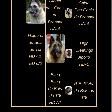
Digger
Salsa
des Canis
Des Canis
du
du Brabant
Brabant
HD-A
HD-A
Hajouna
du Bois
High
du Tôt
Clearings
HD A2
Apollo
ED 0/0
HD-B
Bling
Bling
R.E. Rivka
du Bois
du Bois du
du Tôt
Tôt
HD A1