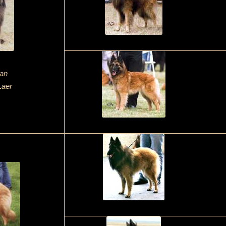
ran
Laer