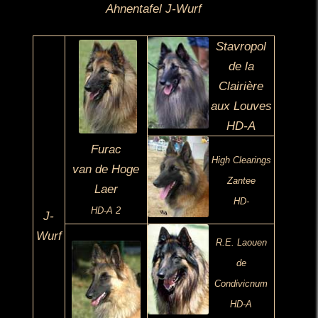
Ahnentafel J-Wurf
Stavropol
de la
Clairière
aux Louves
HD-A
Furac
High Clearings
van de Hoge
Zantee
Laer
HD-
HD-A 2
J-
Wurf
R.E. Laouen
de
Condivicnum
HD-A