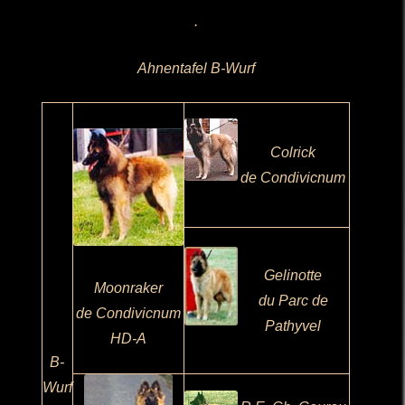
.
Ahnentafel B-Wurf
Colrick
de Condivicnum
Gelinotte
Moonraker
du Parc de
de Condivicnum
Pathyv
el
HD-A
B-
Wurf