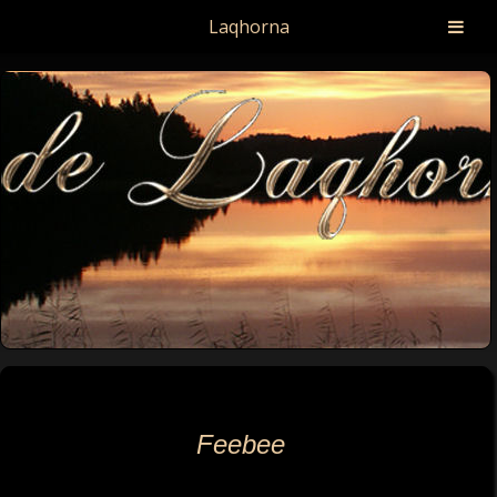
Laqhorna
Feebee