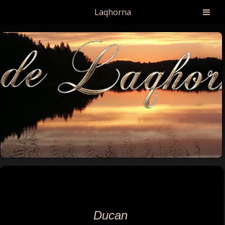
Laqhorna
Ducan