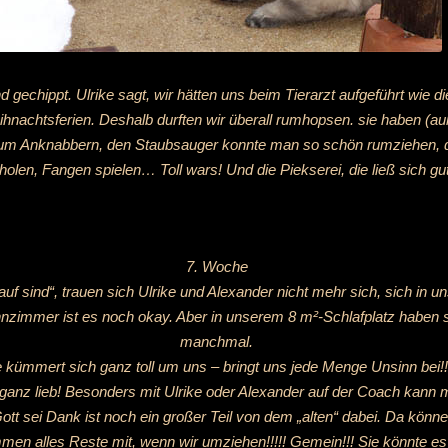
 gechippt. Ulrike sagt, wir hätten uns beim Tierarzt aufgeführt wie d
nachtsferien. Deshalb durften wir überall rumhopsen. sie haben (außer
zum Anknabbern, den Staubsauger konnte man so schön rumziehen, 
olen, Fangen spielen… Toll wars! Und die Piekserei, die ließ sich gu
7. Woche
rauf sind“, trauen sich Ulrike und Alexander nicht mehr sich, sich in
nzimmer ist es noch okay. Aber in unserem 8 m²-Schlafplatz haben s
manchmal.
e kümmert sich ganz toll um uns – bringt uns jede Menge Unsinn bei!!
r ganz lieb! Besonders mit Ulrike oder Alexander auf der Coach kann
 Gott sei Dank ist noch ein großer Teil von dem „alten“ dabei. Da kön
ommen alles Reste mit, wenn wir umziehen!!!!! Gemein!!! Sie könnte e