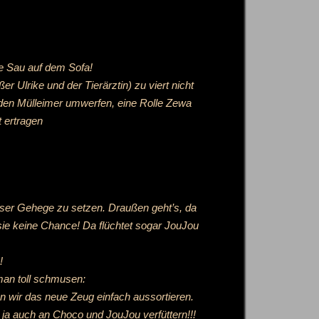
ie Sau auf dem Sofa!
 Ulrike und der Tierärztin) zu viert nicht
den Mülleimer umwerfen, eine Rolle Zewa
t ertragen
 unser Gehege zu setzen. Draußen geht’s, da
ie keine Chance! Da flüchtet sogar JouJou
!
 man toll schmusen:
nen wir das neue Zeug einfach aussortieren.
s ja auch an Choco und JouJou verfüttern!!!