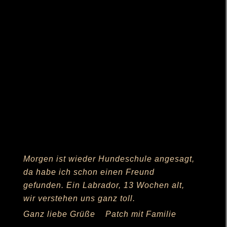
Hundeschule dabei. Er fand es ganz toll,
war überhaupt nicht ängstlich, weder den
Menschen noch den Hunden gegenüber.
Er konnte ganz genau unterscheiden ob
für ihn Fremde den Parcours gelaufen
sind oder ich mit Cubee. Da ist er völlig
abgedreht und wollte hinterher! Im Auto
geht es gut, solange er zu Cubee darf.
Wenn ich ihn extra setze schreit er wie ein
Wilder! So klein – und hat uns schon so
gut im Griff!
Vom Aussehen verändert er sich gerade
täglich, aus dem kleinen Fuchs wird
immer mehr ein Belgier. Ein Gewicht hat
er von ca. 7,3 kg.
Nochmals Danke und ganz liebe Grüße