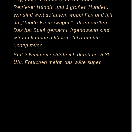
Morgen ist wieder Hundeschule angesagt,
da habe ich schon einen Freund
gefunden. Ein Labrador, 13 Wochen alt,
wir verstehen uns ganz toll.
Ganz liebe Grüße Patch mit Familie
Hallo Ulrike,
vielen Dank für die traumhaft schöne
Collage, ich habe mich wahnsinnig
darüber gefreut. Sie kommt auf jeden Fall
in einen Bilderrahmen an die Wand!
Ich denke, der ganz linke ist Patch, so
frech schaut er nämlich immer noch.
Am Samstag war er zum ersten Mal in der