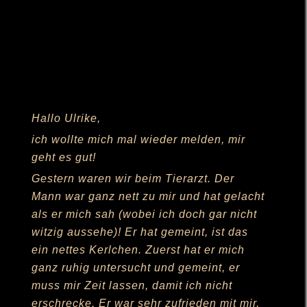
Gestern waren wir beim Tierarzt. Der
Mann war ganz nett zu mir und hat gelacht
als er mich sah (wobei ich doch gar nicht
witzig aussehe)! Er hat gemeint, ist das
ein nettes Kerlchen. Zuerst hat er mich
ganz ruhig untersucht und gemeint, er
muss mir Zeit lassen, damit ich nicht
erschrecke. Er war sehr zufrieden mit mir,
alles wäre in Ordnung, die Zähnchen hat
er sich noch angeschaut und die Hoden
sind auch beide da.
Dann haben sie mich mit Leckerchen
gelockt. Ich hab sie nicht genommen, da
stimmte doch was nicht. Auch das
Spielzeug hat mich nicht interessiert, ich
hab mich an mein Frauchen gekuschelt.