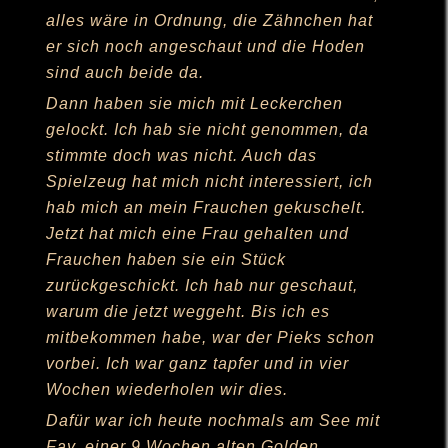
Jetzt hat mich eine Frau gehalten und
Frauchen haben sie ein Stück
zurückgeschickt. Ich hab nur geschaut,
warum die jetzt weggeht. Bis ich es
mitbekommen habe, war der Pieks schon
vorbei. Ich war ganz tapfer und in vier
Wochen wiederholen wir dies.
Dafür war ich heute nochmals am See mit
Fay, einer 9 Wochen alten Golden
Retriever Hündin und 3 großen Hunden.
Wir sind weit gelaufen, wobei Fay und ich
im „Hunde-Kinderwagen“ fahren durften.
Das hat Spaß gemacht, irgendwann sind
wir auch eingeschlafen. Jetzt bin ich
richtig müde.
Seit 2 Nächten schlafe ich durch bis 5.30
Uhr. Frauchen meint, das wäre super.